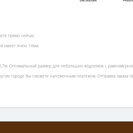
ете прямо сейчас.
ня имеет ячею 14мм.
и 2,7м. Оптимальный размер для небольших водоемов с равномерно
угом городе Вы сможете наложенным платежом. Отправка заказа пр