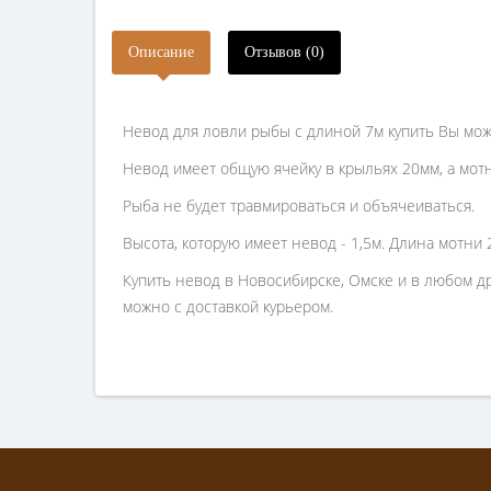
Описание
Отзывов (0)
Невод для ловли рыбы с длиной 7м купить Вы мож
Невод имеет общую ячейку в крыльях 20мм, а мот
Рыба не будет травмироваться и объячеиваться.
Высота, которую имеет невод - 1,5м. Длина мотн
Купить невод в Новосибирске, Омске и в любом др
можно с доставкой курьером.