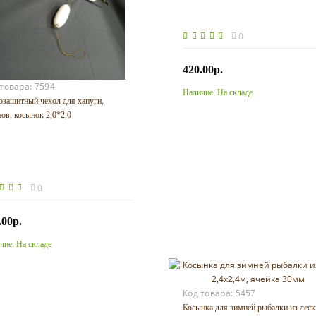
0
420.00р.
 товара:
7594
Наличие:
На складе
Купить
озащитный чехол для хапуги,
нов, косынок 2,0*2,0
0
.00р.
чие:
На складе
Купить
Код товара:
5457
Косынка для зимней рыбалки из леск