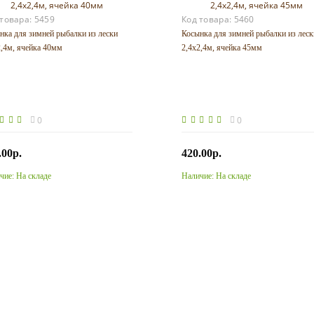
 товара:
5459
Код товара:
5460
нка для зимней рыбалки из лески
Косынка для зимней рыбалки из леск
2,4м, ячейка 40мм
2,4х2,4м, ячейка 45мм
0
0
.00р.
420.00р.
чие:
На складе
Наличие:
На складе
Купить
Купить