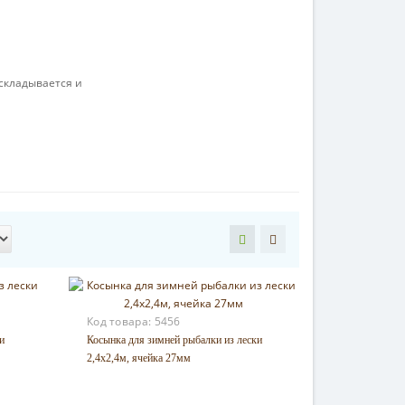
 складывается и
Код товара:
5456
и
Косынка для зимней рыбалки из лески
2,4х2,4м, ячейка 27мм