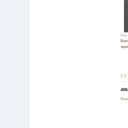
Код
Влаг
экра
490
Нали