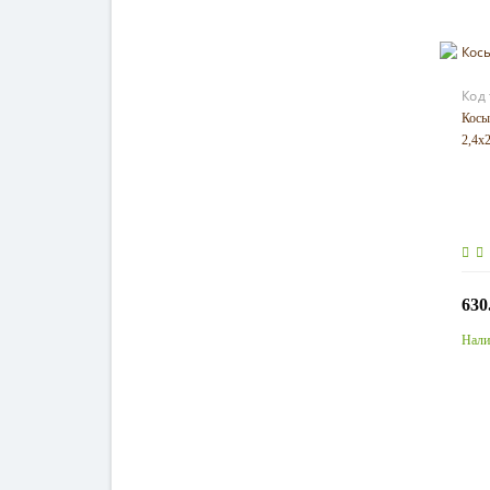
Код
Косы
2,4х
630
Нали