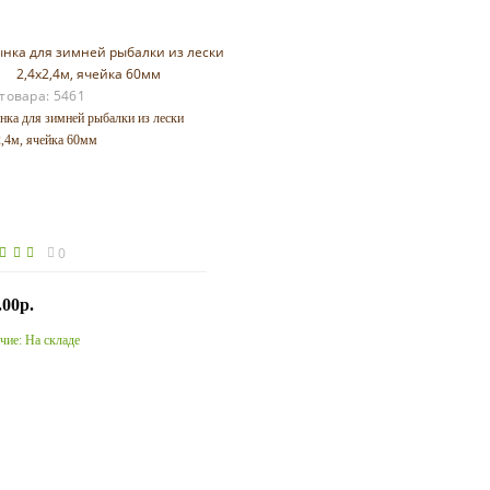
 товара:
5461
нка для зимней рыбалки из лески
2,4м, ячейка 60мм
0
.00р.
чие:
На складе
Купить