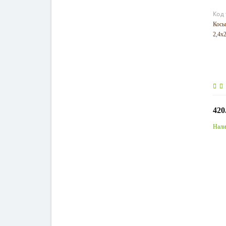
Код
Косы
2,4х
420
Нали