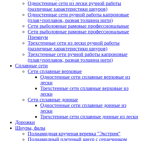
Одностенные сети из лески ручной работы
(различные характеристики шнуров)
Одностенные сети ручной работы капроновые
(плав+поплавок, разная толщина нити)
Сети рыболовные рамовые профессиональные
Сети рыболовные рамовые профессиональные
Премиум
Трехстенные сети из лески ручной работы
(различные характеристики шнуров)
Трехстенные сети ручной работы капроновые
(плав+поплавок, разная толщина нити)
Сплавные сети
Сети сплавные верховые
Одностенные сети сплавные верховые из
лески
Трехстенные сети сплавные верховые из
лески
Сети сплавные донные
Одностенные сети сплавные донные из
лески
Трехстенные сети сплавные донные из лески
Дорожки
Шнуры, фалы
Полиамидная крученая веревка "Экстрим"
Полиамидный плетеный шнур с сердечником