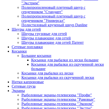
"Экстрим"
Полипропиленовый плетеный шнур с
сердечником "Стандарт"
Полипропиленовый плетеный шнур с
сердечником "Универсал"
Полистиловый крученый шнур Danline
Шнуры для сетей
Шнуры грузовые для сетей
Шнуры плавающие для сетей
Шнуры плавающие для сетей Патент
Сетевые поплавки
Косынки
Большие косынки
Косынки для рыбалки из лески большие
Косынки для рыбалки из скрученной лески
большие
Косынки для рыбалки из лески
Косынки для рыбалки из скрученной лески
Нитки капроновые
Сетевые груза
Экраны
Рыболовные экраны-телевизоры "Профи"
Рыболовные экраны-телевизоры "Рамовые"
Рыболовные экраны-телевизоры "Эконом"
Рыболовные экраны-телевизоры "Экстра"