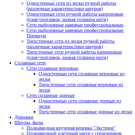
Одностенные сети из лески ручной работы
(различные характеристики шнуров)
Одностенные сети ручной работы капроновые
(плав+поплавок, разная толщина нити)
Сети рыболовные рамовые профессиональные
Сети рыболовные рамовые профессиональные
Премиум
Трехстенные сети из лески ручной работы
(различные характеристики шнуров)
Трехстенные сети ручной работы капроновые
(плав+поплавок, разная толщина нити)
Сплавные сети
Сети сплавные верховые
Одностенные сети сплавные верховые из
лески
Трехстенные сети сплавные верховые из
лески
Сети сплавные донные
Одностенные сети сплавные донные из
лески
Трехстенные сети сплавные донные из лески
Дорожки
Шнуры, фалы
Полиамидная крученая веревка "Экстрим"
Полиамидный плетеный шнур с сердечником