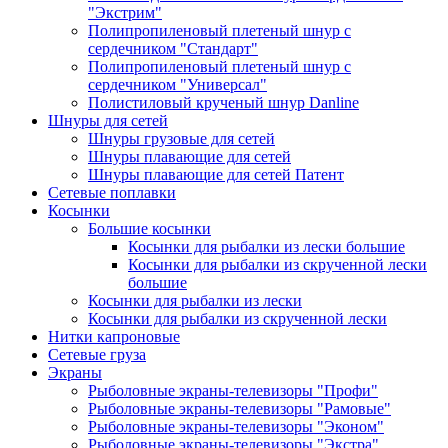
"Экстрим"
Полипропиленовый плетеный шнур с
сердечником "Стандарт"
Полипропиленовый плетеный шнур с
сердечником "Универсал"
Полистиловый крученый шнур Danline
Шнуры для сетей
Шнуры грузовые для сетей
Шнуры плавающие для сетей
Шнуры плавающие для сетей Патент
Сетевые поплавки
Косынки
Большие косынки
Косынки для рыбалки из лески большие
Косынки для рыбалки из скрученной лески
большие
Косынки для рыбалки из лески
Косынки для рыбалки из скрученной лески
Нитки капроновые
Сетевые груза
Экраны
Рыболовные экраны-телевизоры "Профи"
Рыболовные экраны-телевизоры "Рамовые"
Рыболовные экраны-телевизоры "Эконом"
Рыболовные экраны-телевизоры "Экстра"