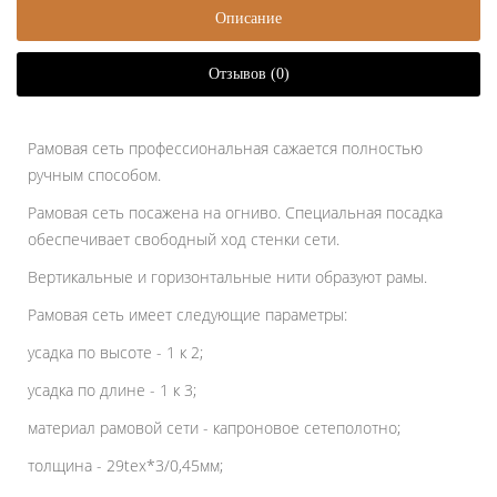
Описание
Отзывов (0)
Рамовая сеть профессиональная сажается полностью
ручным способом.
Рамовая сеть посажена на огниво. Специальная посадка
обеспечивает свободный ход стенки сети.
Вертикальные и горизонтальные нити образуют рамы.
Рамовая сеть имеет следующие параметры:
усадка по высоте - 1 к 2;
усадка по длине - 1 к 3;
материал рамовой сети - капроновое сетеполотно;
толщина - 29tex*3/0,45мм;