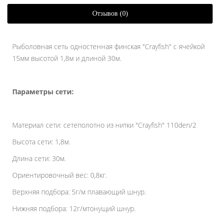
Отзывов (0)
Рыболовная сеть одностенная финская "Crayfish" с ячейкой
15мм высотой 1,8м и длиной 30м.
Параметры сети:
Материал сети: сетеполотно из нитки "Crayfish" 110den/2
Высота сети: 1,8м.
Длина сети: 30м.
Ориентировочный вес: 0,8кг.
Верхняя подбора: 5г/м плавающий шнур.
Нижняя подбора: 12г/мтонущий шнур.