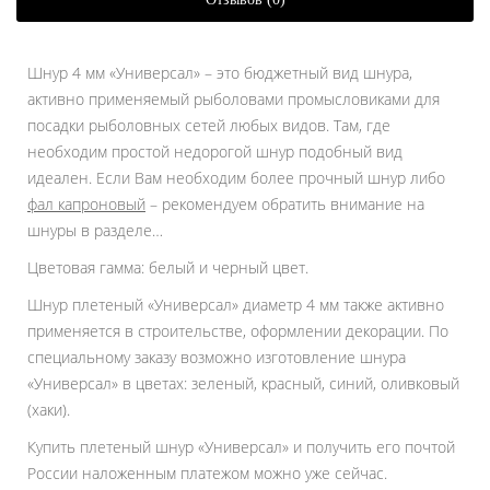
Шнур 4 мм «Универсал» – это бюджетный вид шнура,
активно применяемый рыболовами промысловиками для
посадки рыболовных сетей любых видов. Там, где
необходим простой недорогой шнур подобный вид
идеален. Если Вам необходим более прочный шнур либо
фал капроновый
– рекомендуем обратить внимание на
шнуры в разделе…
Цветовая гамма: белый и черный цвет.
Шнур плетеный «Универсал» диаметр 4 мм также активно
применяется в строительстве, оформлении декорации. По
специальному заказу возможно изготовление шнура
«Универсал» в цветах: зеленый, красный, синий, оливковый
(хаки).
Купить плетеный шнур «Универсал» и получить его почтой
России наложенным платежом можно уже сейчас.