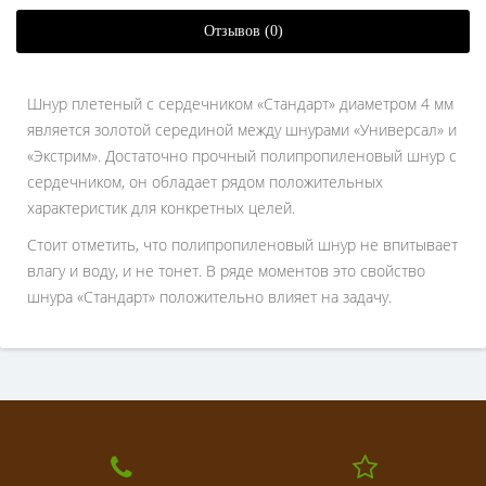
Отзывов (0)
Шнур плетеный с сердечником «Стандарт» диаметром 4 мм
является золотой серединой между шнурами «Универсал» и
«Экстрим». Достаточно прочный полипропиленовый шнур с
сердечником, он обладает рядом положительных
характеристик для конкретных целей.
Стоит отметить, что полипропиленовый шнур не впитывает
влагу и воду, и не тонет. В ряде моментов это свойство
шнура «Стандарт» положительно влияет на задачу.