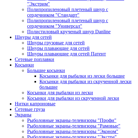
"Экстрим"
Полипропиленовый плетеный шнур с
сердечником "Стандарт"
Полипропиленовый плетеный шнур с
сердечником "Универсал"
Полистиловый крученый шнур Danline
Шнуры для сетей
Шнуры грузовые для сетей
Шнуры плавающие для сетей
Шнуры плавающие для сетей Патент
Сетевые поплавки
Косынки
Большие косынки
Косынки для рыбалки из лески большие
Косынки для рыбалки из скрученной лески
большие
Косынки для рыбалки из лески
Косынки для рыбалки из скрученной лески
Нитки капроновые
Сетевые груза
Экраны
Рыболовные экраны-телевизоры "Профи"
Рыболовные экраны-телевизоры "Рамовые"
Рыболовные экраны-телевизоры "Эконом"
Рыболовные экраны-телевизоры "Экстра"