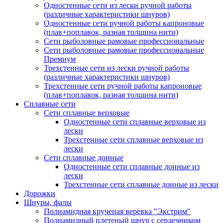
Одностенные сети из лески ручной работы
(различные характеристики шнуров)
Одностенные сети ручной работы капроновые
(плав+поплавок, разная толщина нити)
Сети рыболовные рамовые профессиональные
Сети рыболовные рамовые профессиональные
Премиум
Трехстенные сети из лески ручной работы
(различные характеристики шнуров)
Трехстенные сети ручной работы капроновые
(плав+поплавок, разная толщина нити)
Сплавные сети
Сети сплавные верховые
Одностенные сети сплавные верховые из
лески
Трехстенные сети сплавные верховые из
лески
Сети сплавные донные
Одностенные сети сплавные донные из
лески
Трехстенные сети сплавные донные из лески
Дорожки
Шнуры, фалы
Полиамидная крученая веревка "Экстрим"
Полиамидный плетеный шнур с сердечником