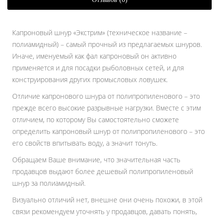
Капроновый шнур «Экстрим» (техническое название –
полиамидный) – самый прочный из предлагаемых шнуров.
Иначе, именуемый как фал капроновый он активно
применяется и для посадки рыболовных сетей, и для
конструирования других промысловых ловушек.
Отличие капронового шнура от полипропиленового – это
прежде всего высокие разрывные нагрузки. Вместе с этим
отличием, по которому Вы самостоятельно сможете
определить капроновый шнур от полипропиленового – это
его свойств впитывать воду, а значит тонуть.
Обращаем Ваше внимание, что значительная часть
продавцов выдают более дешевый полипропиленовый
шнур за полиамидный.
Визуально отличий нет, внешне они очень похожи, в этой
связи рекомендуем уточнять у продавцов, давать понять,