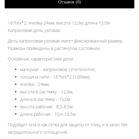
Отзывов (0)
187tex*2; ячейка 24мм, высота 12,0м, длина 15,0м
Капроновая дель узловая.
Дель капроновая узловая имеет фиксированный размер.
Размеры приведены в растянутом состоянии.
Основные характеристики дели:
материал - капроновое сетеполотно;
толщина нити - 187tex*2 (1,00мм);
ячейка - 24мм;
высота в растяжку - 12,0м;
длина в растяжку - 15,0м
высота рабочая - 8,3-8,5м;
длина рабочая - 10,4-10,5м.
Подойдет она и как сетка для защиты от птиц, и в качестве
заградительного оснащения.