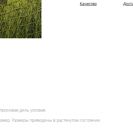
Качество
Дост
апроновая дель узловая.
змер. Размеры приведены в растянутом состоянии.