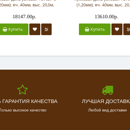
,20мм); яч. 40мм, выс. 20,0м,
(1,20мм); яч. 40мм, выс. 20
дл.20,0м
дл.15,0м
18147.00р.
13610.00р.
Купить
Купить
% ГАРАНТИЯ КАЧЕСТВА
ЛУЧШАЯ ДОСТАВК
Только высокое качество
Любой вид доставки