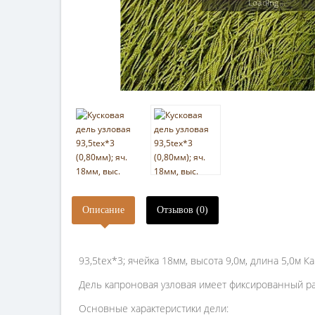
Loading...
Описание
Отзывов (0)
93,5tex*3; ячейка 18мм, высота 9,0м, длина 5,0м К
Дель капроновая узловая имеет фиксированный ра
Основные характеристики дели: