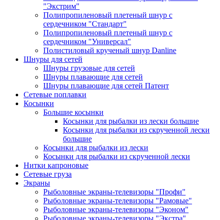
"Экстрим"
Полипропиленовый плетеный шнур с
сердечником "Стандарт"
Полипропиленовый плетеный шнур с
сердечником "Универсал"
Полистиловый крученый шнур Danline
Шнуры для сетей
Шнуры грузовые для сетей
Шнуры плавающие для сетей
Шнуры плавающие для сетей Патент
Сетевые поплавки
Косынки
Большие косынки
Косынки для рыбалки из лески большие
Косынки для рыбалки из скрученной лески
большие
Косынки для рыбалки из лески
Косынки для рыбалки из скрученной лески
Нитки капроновые
Сетевые груза
Экраны
Рыболовные экраны-телевизоры "Профи"
Рыболовные экраны-телевизоры "Рамовые"
Рыболовные экраны-телевизоры "Эконом"
Рыболовные экраны-телевизоры "Экстра"