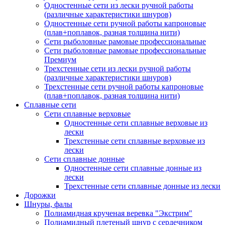
Одностенные сети из лески ручной работы
(различные характеристики шнуров)
Одностенные сети ручной работы капроновые
(плав+поплавок, разная толщина нити)
Сети рыболовные рамовые профессиональные
Сети рыболовные рамовые профессиональные
Премиум
Трехстенные сети из лески ручной работы
(различные характеристики шнуров)
Трехстенные сети ручной работы капроновые
(плав+поплавок, разная толщина нити)
Сплавные сети
Сети сплавные верховые
Одностенные сети сплавные верховые из
лески
Трехстенные сети сплавные верховые из
лески
Сети сплавные донные
Одностенные сети сплавные донные из
лески
Трехстенные сети сплавные донные из лески
Дорожки
Шнуры, фалы
Полиамидная крученая веревка "Экстрим"
Полиамидный плетеный шнур с сердечником