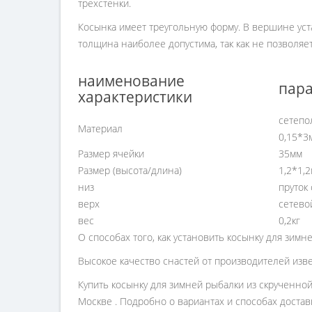
трехстенки.
Косынка имеет треугольную форму. В вершине уст
толщина наиболее допустима, так как не позволяет
наименование
пара
характеристики
сетепо
Материал
0,15*3
Размер ячейки
35мм
Размер (высота/длина)
1,2*1,
низ
пруток
верх
сетево
вес
0,2кг
О способах того, как установить косынку для зимн
Высокое качество снастей от производителей изв
Купить косынку для зимней рыбалки из скрученной
Москве . Подробно о вариантах и способах достав