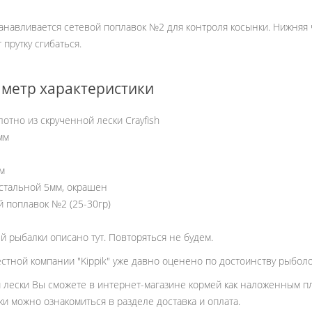
анавливается сетевой поплавок №2 для контроля косынки. Нижняя ч
 прутку сгибаться.
метр характеристики
лотно из скрученной лески Crayfish
мм
2м
 стальной 5мм, окрашен
й поплавок №2 (25-30гр)
ей рыбалки описано тут. Повторяться не будем.
естной компании "Kippik" уже давно оценено по достоинству рыбо
 лески Вы сможете в интернет-магазине кормей как наложенным пла
ки можно ознакомиться в разделе доставка и оплата.