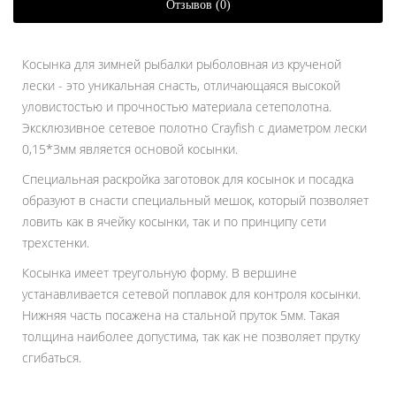
Отзывов (0)
Косынка для зимней рыбалки рыболовная из крученой
лески - это уникальная снасть, отличающаяся высокой
уловистостью и прочностью материала сетеполотна.
Эксклюзивное сетевое полотно Crayfish с диаметром лески
0,15*3мм является основой косынки.
Специальная раскройка заготовок для косынок и посадка
образуют в снасти специальный мешок, который позволяет
ловить как в ячейку косынки, так и по принципу сети
трехстенки.
Косынка имеет треугольную форму. В вершине
устанавливается сетевой поплавок для контроля косынки.
Нижняя часть посажена на стальной пруток 5мм. Такая
толщина наиболее допустима, так как не позволяет прутку
сгибаться.