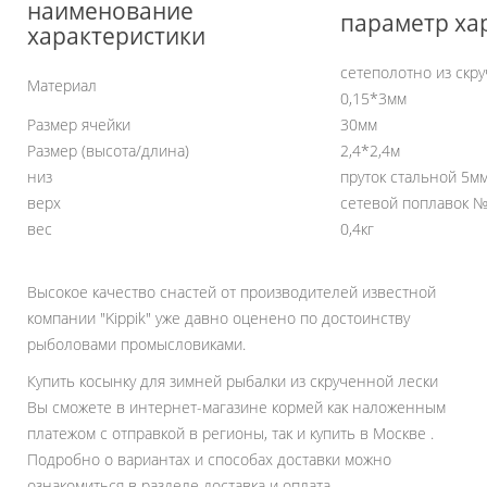
наименование
параметр ха
характеристики
сетеполотно из скру
Материал
0,15*3мм
Размер ячейки
30мм
Размер (высота/длина)
2,4*2,4м
низ
пруток стальной 5м
верх
сетевой поплавок №
вес
0,4кг
Высокое качество снастей от производителей известной
компании "Kippik" уже давно оценено по достоинству
рыболовами промысловиками.
Купить косынку для зимней рыбалки из скрученной лески
Вы сможете в интернет-магазине кормей как наложенным
платежом с отправкой в регионы, так и купить в Москве .
Подробно о вариантах и способах доставки можно
ознакомиться в разделе доставка и оплата.