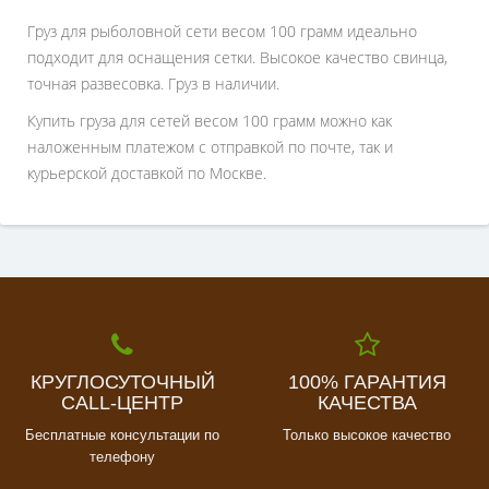
Груз для рыболовной сети весом 100 грамм идеально
подходит для оснащения сетки. Высокое качество свинца,
точная развесовка. Груз в наличии.
Купить груза для сетей весом 100 грамм можно как
наложенным платежом с отправкой по почте, так и
курьерской доставкой по Москве.
КРУГЛОСУТОЧНЫЙ
100% ГАРАНТИЯ
CALL-ЦЕНТР
КАЧЕСТВА
Бесплатные консультации по
Только высокое качество
телефону