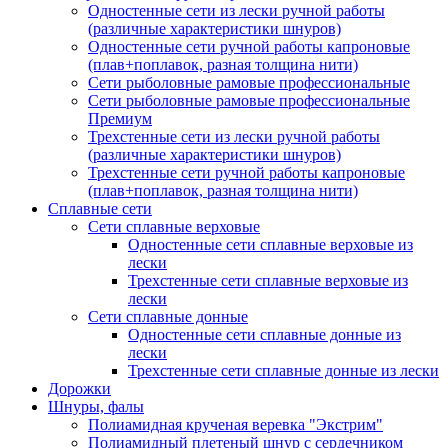
Одностенные сети из лески ручной работы
(различные характеристики шнуров)
Одностенные сети ручной работы капроновые
(плав+поплавок, разная толщина нити)
Сети рыболовные рамовые профессиональные
Сети рыболовные рамовые профессиональные
Премиум
Трехстенные сети из лески ручной работы
(различные характеристики шнуров)
Трехстенные сети ручной работы капроновые
(плав+поплавок, разная толщина нити)
Сплавные сети
Сети сплавные верховые
Одностенные сети сплавные верховые из
лески
Трехстенные сети сплавные верховые из
лески
Сети сплавные донные
Одностенные сети сплавные донные из
лески
Трехстенные сети сплавные донные из лески
Дорожки
Шнуры, фалы
Полиамидная крученая веревка "Экстрим"
Полиамидный плетеный шнур с сердечником