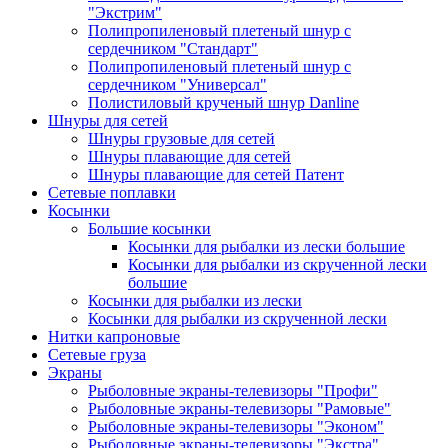
"Экстрим"
Полипропиленовый плетеный шнур с
сердечником "Стандарт"
Полипропиленовый плетеный шнур с
сердечником "Универсал"
Полистиловый крученый шнур Danline
Шнуры для сетей
Шнуры грузовые для сетей
Шнуры плавающие для сетей
Шнуры плавающие для сетей Патент
Сетевые поплавки
Косынки
Большие косынки
Косынки для рыбалки из лески большие
Косынки для рыбалки из скрученной лески
большие
Косынки для рыбалки из лески
Косынки для рыбалки из скрученной лески
Нитки капроновые
Сетевые груза
Экраны
Рыболовные экраны-телевизоры "Профи"
Рыболовные экраны-телевизоры "Рамовые"
Рыболовные экраны-телевизоры "Эконом"
Рыболовные экраны-телевизоры "Экстра"