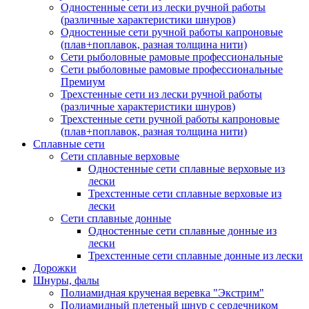
Одностенные сети из лески ручной работы
(различные характеристики шнуров)
Одностенные сети ручной работы капроновые
(плав+поплавок, разная толщина нити)
Сети рыболовные рамовые профессиональные
Сети рыболовные рамовые профессиональные
Премиум
Трехстенные сети из лески ручной работы
(различные характеристики шнуров)
Трехстенные сети ручной работы капроновые
(плав+поплавок, разная толщина нити)
Сплавные сети
Сети сплавные верховые
Одностенные сети сплавные верховые из
лески
Трехстенные сети сплавные верховые из
лески
Сети сплавные донные
Одностенные сети сплавные донные из
лески
Трехстенные сети сплавные донные из лески
Дорожки
Шнуры, фалы
Полиамидная крученая веревка "Экстрим"
Полиамидный плетеный шнур с сердечником