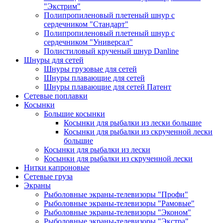
"Экстрим"
Полипропиленовый плетеный шнур с
сердечником "Стандарт"
Полипропиленовый плетеный шнур с
сердечником "Универсал"
Полистиловый крученый шнур Danline
Шнуры для сетей
Шнуры грузовые для сетей
Шнуры плавающие для сетей
Шнуры плавающие для сетей Патент
Сетевые поплавки
Косынки
Большие косынки
Косынки для рыбалки из лески большие
Косынки для рыбалки из скрученной лески
большие
Косынки для рыбалки из лески
Косынки для рыбалки из скрученной лески
Нитки капроновые
Сетевые груза
Экраны
Рыболовные экраны-телевизоры "Профи"
Рыболовные экраны-телевизоры "Рамовые"
Рыболовные экраны-телевизоры "Эконом"
Рыболовные экраны-телевизоры "Экстра"