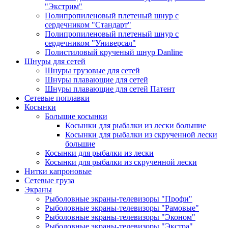
"Экстрим"
Полипропиленовый плетеный шнур с
сердечником "Стандарт"
Полипропиленовый плетеный шнур с
сердечником "Универсал"
Полистиловый крученый шнур Danline
Шнуры для сетей
Шнуры грузовые для сетей
Шнуры плавающие для сетей
Шнуры плавающие для сетей Патент
Сетевые поплавки
Косынки
Большие косынки
Косынки для рыбалки из лески большие
Косынки для рыбалки из скрученной лески
большие
Косынки для рыбалки из лески
Косынки для рыбалки из скрученной лески
Нитки капроновые
Сетевые груза
Экраны
Рыболовные экраны-телевизоры "Профи"
Рыболовные экраны-телевизоры "Рамовые"
Рыболовные экраны-телевизоры "Эконом"
Рыболовные экраны-телевизоры "Экстра"