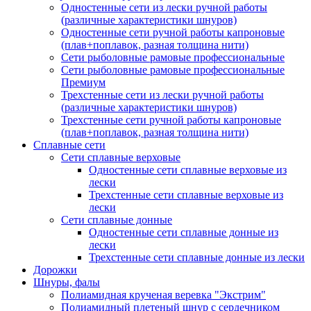
Одностенные сети из лески ручной работы
(различные характеристики шнуров)
Одностенные сети ручной работы капроновые
(плав+поплавок, разная толщина нити)
Сети рыболовные рамовые профессиональные
Сети рыболовные рамовые профессиональные
Премиум
Трехстенные сети из лески ручной работы
(различные характеристики шнуров)
Трехстенные сети ручной работы капроновые
(плав+поплавок, разная толщина нити)
Сплавные сети
Сети сплавные верховые
Одностенные сети сплавные верховые из
лески
Трехстенные сети сплавные верховые из
лески
Сети сплавные донные
Одностенные сети сплавные донные из
лески
Трехстенные сети сплавные донные из лески
Дорожки
Шнуры, фалы
Полиамидная крученая веревка "Экстрим"
Полиамидный плетеный шнур с сердечником