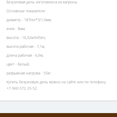
Безузловая дель изготовлена из капрона.
Основные показатели:
диаметр - 187tex*3/1,9мм;
ячея - 8мм;
высота - 10,32м/645яч;
высота рабочая - 7,1м;
длина рабочая - 6,9м;
цвет - белый;
разрывная нагрузка - 55кг.
Купить безузловую дель можно на сайте или по телефону
+7-960-572-25-52.