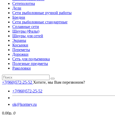
Сетеполотна
Дели
Сети рыболовные ручной работы
Бредни
Сети рыболовные стандартные
Сплавные сети
Шнуры (Фалы)
Шнуры для сетей
Экраны
Косынки
Переметы
Дорожки
Сеть для подъемника
Полезные предметы
Раколовки
+7(960)572-25-52
Хотите, мы Вам перезвоним?
+7(960)572-25-52
ok@kormey.ru
0.00р.
0