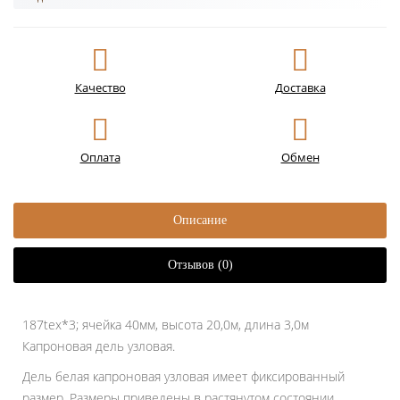
Качество
Доставка
Оплата
Обмен
Описание
Отзывов (0)
187tex*3; ячейка 40мм, высота 20,0м, длина 3,0м
Капроновая дель узловая.
Дель белая капроновая узловая имеет фиксированный
размер. Размеры приведены в растянутом состоянии.