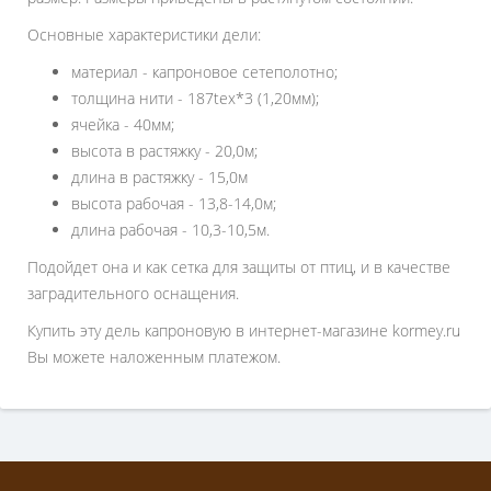
Основные характеристики дели:
материал - капроновое сетеполотно;
толщина нити - 187tex*3 (1,20мм);
ячейка - 40мм;
высота в растяжку - 20,0м;
длина в растяжку - 15,0м
высота рабочая - 13,8-14,0м;
длина рабочая -
10,3-10,5м
.
Подойдет она и как сетка для защиты от птиц, и в качестве
заградительного оснащения.
Купить эту дель капроновую в интернет-магазине kormey.ru
Вы можете наложенным платежом.