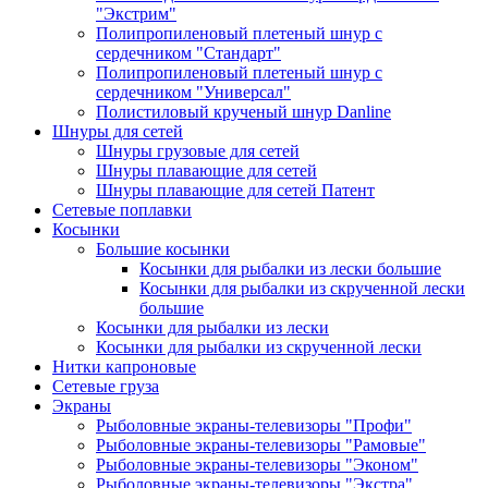
"Экстрим"
Полипропиленовый плетеный шнур с
сердечником "Стандарт"
Полипропиленовый плетеный шнур с
сердечником "Универсал"
Полистиловый крученый шнур Danline
Шнуры для сетей
Шнуры грузовые для сетей
Шнуры плавающие для сетей
Шнуры плавающие для сетей Патент
Сетевые поплавки
Косынки
Большие косынки
Косынки для рыбалки из лески большие
Косынки для рыбалки из скрученной лески
большие
Косынки для рыбалки из лески
Косынки для рыбалки из скрученной лески
Нитки капроновые
Сетевые груза
Экраны
Рыболовные экраны-телевизоры "Профи"
Рыболовные экраны-телевизоры "Рамовые"
Рыболовные экраны-телевизоры "Эконом"
Рыболовные экраны-телевизоры "Экстра"