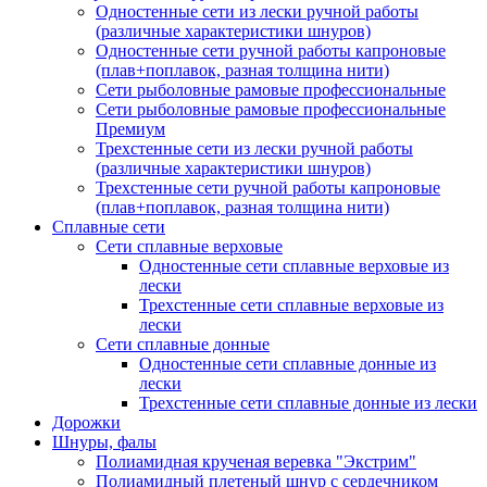
Одностенные сети из лески ручной работы
(различные характеристики шнуров)
Одностенные сети ручной работы капроновые
(плав+поплавок, разная толщина нити)
Сети рыболовные рамовые профессиональные
Сети рыболовные рамовые профессиональные
Премиум
Трехстенные сети из лески ручной работы
(различные характеристики шнуров)
Трехстенные сети ручной работы капроновые
(плав+поплавок, разная толщина нити)
Сплавные сети
Сети сплавные верховые
Одностенные сети сплавные верховые из
лески
Трехстенные сети сплавные верховые из
лески
Сети сплавные донные
Одностенные сети сплавные донные из
лески
Трехстенные сети сплавные донные из лески
Дорожки
Шнуры, фалы
Полиамидная крученая веревка "Экстрим"
Полиамидный плетеный шнур с сердечником