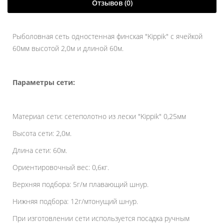
Отзывов (0)
Рыболовная сеть одностенная финская "Kippik" с ячейкой
60мм высотой 2,0м и длиной 60м.
Параметры сети:
Материал сети: сетеполотно из лески "Kippik" 0,25мм
Высота сети: 2,0м.
Длина сети: 60м.
Ориентировочный вес: 0,6кг.
Верхняя подбора: 5г/м плавающий шнур.
Нижняя подбора: 12г/мтонущий шнур.
При изготовлении сети используется посадка ручным